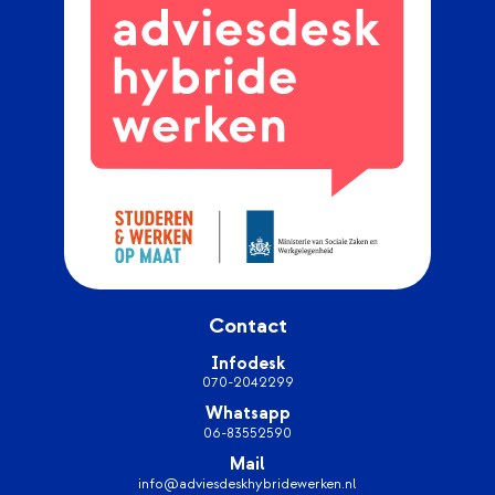
Contact
Infodesk
070-2042299
Whatsapp
06-83552590
Mail
info@adviesdeskhybridewerken.nl