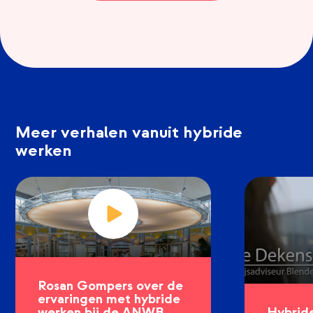
Meer verhalen vanuit hybride
werken
Rosan Gompers over de
ervaringen met hybride
werken bij de ANWB
Hybride