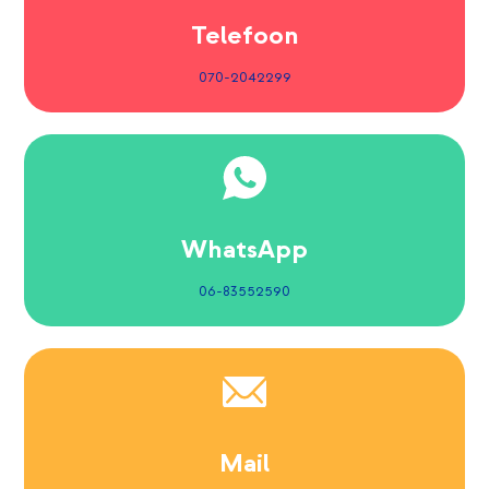
Telefoon
070-2042299
WhatsApp
06-83552590
Mail