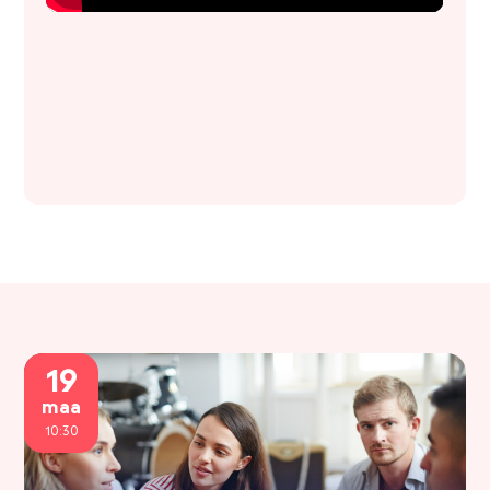
19
maa
10:30