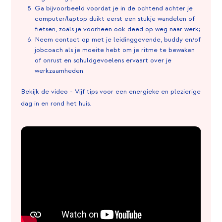
Ga bijvoorbeeld voordat je in de ochtend achter je
computer/laptop duikt eerst een stukje wandelen of
fietsen, zoals je voorheen ook deed op weg naar werk;
Neem contact op met je leidinggevende, buddy en/of
jobcoach als je moeite hebt om je ritme te bewaken
of onrust en schuldgevoelens ervaart over je
werkzaamheden.
Bekijk de video - Vijf tips voor een energieke en plezierige
dag in en rond het huis.