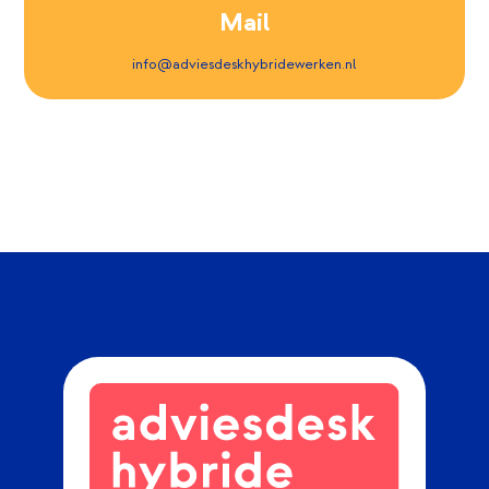
Zorg voor duidelijke communicatie met jouw
Mail
collega's, dus bepaal welke afspraken je in een
online meeting, live vergadering of
info@adviesdeskhybridewerken.nl
telefonisch/mail kunt doen;
Geef grenzen aan en trek tijdig aan de bel als
je collega's nodig hebt.
Werkplek
Ook wanneer je thuiswerkt is het belangrijk dat
jij een fijne werkplek hebt, maak de ruimte
prettig voor jezelf.
Zorg als je thuiswerkt voor o.a. een prettige
werkplek, goede internetverbinding, goede
camera en de juiste programma's (zoals Zoom,
Teams etc.)